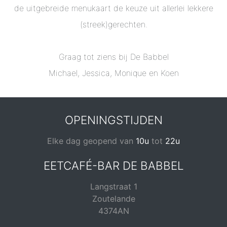
de uitgebreide menukaart de keuze uit allerlei lekkere
(streek)gerechten.
Graag tot ziens bij De Babbel
Michael, Jessica, Monique en Koen
OPENINGSTIJDEN
Elke dag geopend van
10u
tot
22u
EETCAFÉ-BAR DE BABBEL
Langstraat 1
Zoutelande
4374AN